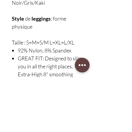
Noir/Gris/Kaki
Style
de
leggings
: forme
physique
Taille : S=M=S/M L=XL=L/XL
92% Nylon, 8% Spandex
GREAT FIT: Designed to slim
you in all the right places.
Extra-High 8" smoothing
waistband slims and
smooths from below your
bust and continues all
through your hips and legs
GREAT FABRIC: Our blend
of 92% Nylon and 8%
Spandex is used in our new