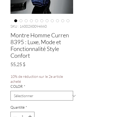
SKU : 1600280094860
Montre Homme Curren
8395 : Luxe, Mode et
Fonctionnalité Style
Confort
Prix
55,25 $
10% de réduction sur le 2e article
acheté
COLOR
*
Quantité
*