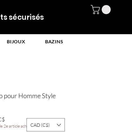
 sécurisés
BIJOUX
BAZINS
no pour Homme Style
Prix
C$
CAD (C$)
promotionnel
e 2e article acheté