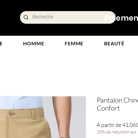
ide,
Paiements
tours
E
HOMME
FEMME
BEAUTÉ
Pantalon Chi
Confort
À partir de
41,06
10% de réduction sur l