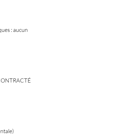
ques : aucun
ÉCONTRACTÉ
entale)