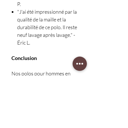
P.
"J'ai été impressionné par la
qualité de la maille et la
durabilité de ce polo. Il reste
neuf lavage après lavage." -
Éric L.
Conclusion
Nos polos pour hommes en
maille imprimée représentent
l'équilibre parfait entre style et
confort. Conçus pour les
hommes modernes qui
apprécient à la fois l'élégance et
le bien-être, ces T-shirts unis
offrent une solution