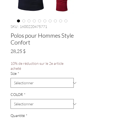
SKU : 1600220475771
Polos pour Hommes Style
Confort
Prix
28,25 $
10% de réduction sur le 2e article
acheté
Size
*
COLOR
*
Quantité
*