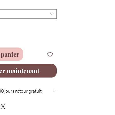
 panier
er maintenant
30 jours retour gratuit