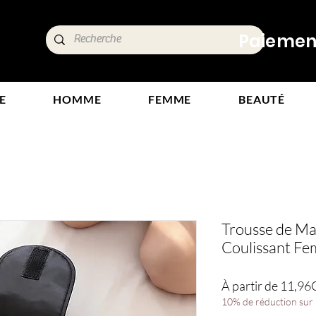
ide,
Paiements
tours
E
HOMME
FEMME
BEAUTÉ
Trousse de Ma
Coulissant Fe
À partir de
11,96
10% de réduction sur l