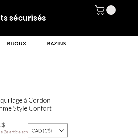
 sécurisés
BIJOUX
BAZINS
quillage à Cordon
mme Style Confort
Prix
C$
CAD (C$)
promotionnel
e 2e article acheté