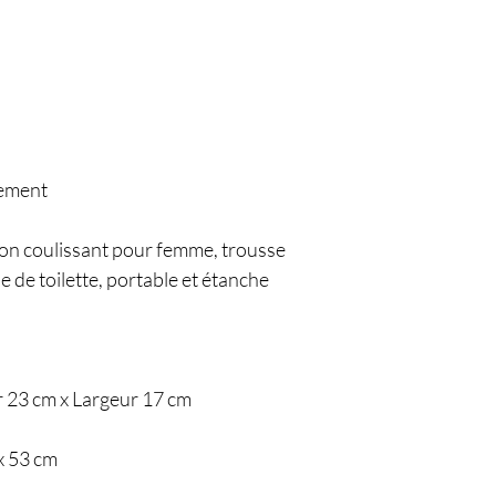
gement
on coulissant pour femme, trousse
 de toilette, portable et étanche
r 23 cm x Largeur 17 cm
x 53 cm