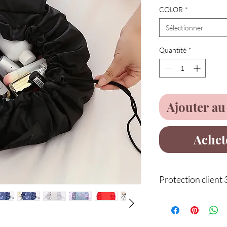
COLOR
*
Sélectionner
Quantité
*
Ajouter au
Achet
Protection client 
Service