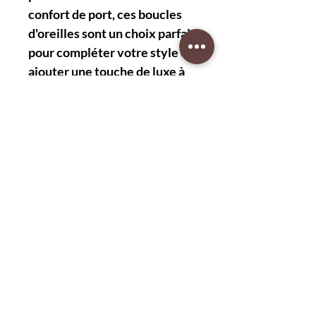
confort de port, ces boucles
d'oreilles sont un choix parfait
pour compléter votre style et
ajouter une touche de luxe à
vos tenues. Investissez dans
ces bijoux précieux et créez
un héritage qui traversera le
temps avec élégance.
Protection client 30 jours
retour gratuit
Protégez vos achats avec notre garantie
client de 30 jours après la livraison et
bénéficiez de retours gratuits. Achetez en
toute tranquillité dès maintenant!
CAD (C$)