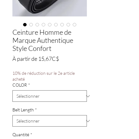
Ceinture Homme de
Marque Authentique
Style Confort
Prix
À partir de
15,67C$
promotionnel
10% de réduction sur le 2e article
acheté
COLOR
*
Belt Length
*
Quantité
*