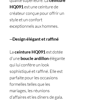
qualité supérieure. La
ceinture
HQ091
est une ceinture de
créateur conçue pour offrir un
style et un confort
exceptionnels aux hommes.
--Design élégant et raffiné
La
ceinture HQ091
est dotée
d'une
boucle ardillon
élégante
qui lui confère un look
sophistiqué et raffiné. Elle est
parfaite pour les occasions
formelles telles que les
mariages, les réunions
d'affaires et les dîners de gala.