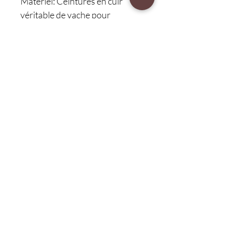
Matériel: Ceintures en cuir
véritable de vache pour
hommes
Forme de la boucle : Boucle
ardillon
Protection client 75 jours,
livraison et retour
Protégez-vous avec notre garantie de 75
jours pour une tranquillité d'esprit totale.
Livraison rapide et retours faciles pour une
expérience client sans souci.
CAD (C$)