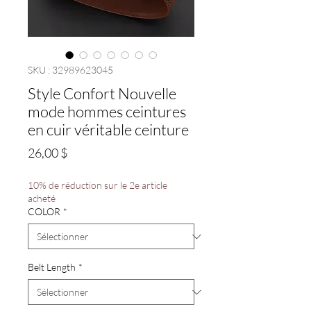
SKU : 32989623045
Style Confort Nouvelle
mode hommes ceintures
en cuir véritable ceinture
Prix
26,00 $
10% de réduction sur le 2e article
acheté
COLOR
*
Belt Length
*