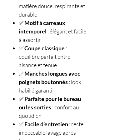
matière douce, respirante et
durable
✅
Motif à carreaux
intemporel
: élégant et facile
à assortir
✅
Coupe classique
:
équilibre parfait entre
aisance et tenue
✅
Manches longues avec
poignets boutonnés
: look
habillé garanti
✅
Parfaite pour le bureau
ou les sorties
: confort au
quotidien
✅
Facile d’entretien
: reste
impeccable lavage après