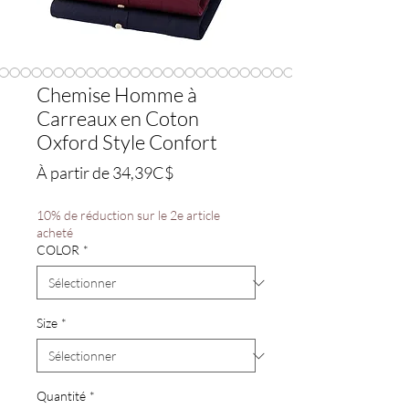
Chemise Homme à
Carreaux en Coton
Oxford Style Confort
Prix
À partir de
34,39C$
promotionnel
10% de réduction sur le 2e article
acheté
COLOR
*
Size
*
Quantité
*