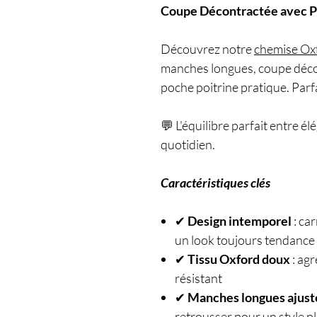
Coupe Décontractée avec P
Découvrez notre
chemise Ox
manches longues, coupe décont
poche poitrine pratique. Parfa
💬 L'équilibre parfait entre é
quotidien.
Caractéristiques clés
✔
Design intemporel
: ca
un look toujours tendance
✔
Tissu Oxford doux
: agr
résistant
✔
Manches longues ajust
retrousser pour un style p