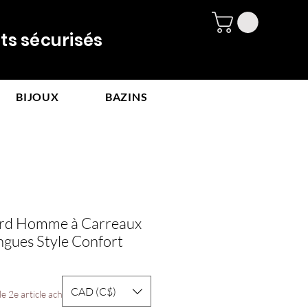
 sécurisés
BIJOUX
BAZINS
rd Homme à Carreaux
gues Style Confort
CAD (C$)
e 2e article acheté