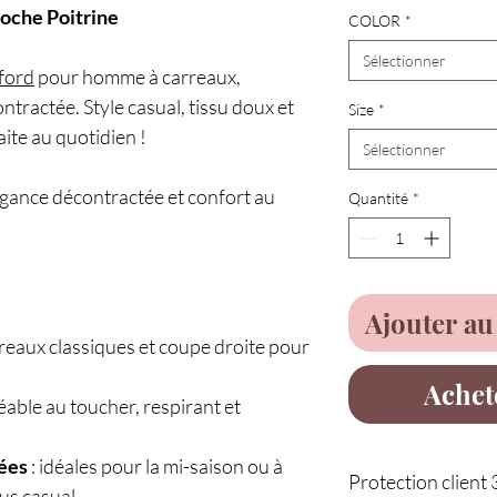
oche Poitrine
COLOR
*
Sélectionner
ford
pour homme à carreaux,
ractée. Style casual, tissu doux et
Size
*
ite au quotidien !
Sélectionner
légance décontractée et confort au
Quantité
*
Ajouter au
rreaux classiques et coupe droite pour
Achet
éable au toucher, respirant et
ées
: idéales pour la mi-saison ou à
Protection client 
lus casual