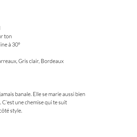
d
ur ton
ine à 30°
rreaux, Gris clair, Bordeaux
 jamais banale. Elle se marie aussi bien
 C’est une chemise qui te suit
côté style.