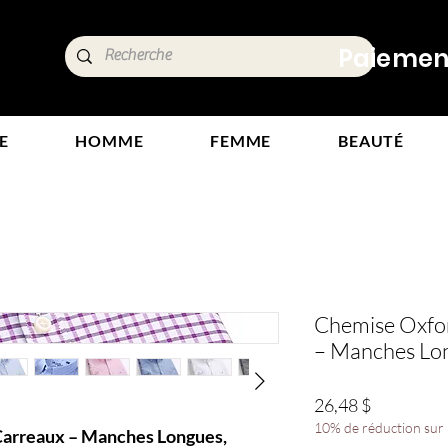
ide,
Paiements
tours
E
HOMME
FEMME
BEAUTÉ
Chemise Oxfo
– Manches Lon
Prix
26,48 $
10% de réduction sur l
arreaux – Manches Longues,