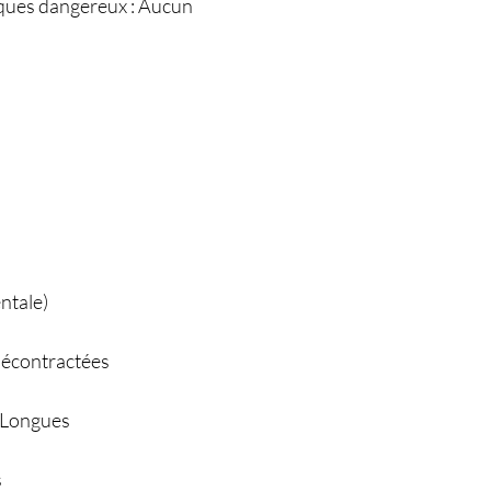
iques dangereux : Aucun
entale)
décontractées
 Longues
s