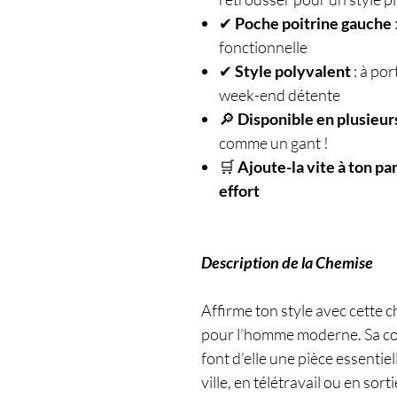
✔
Poche poitrine gauche
fonctionnelle
✔
Style polyvalent
: à por
week-end détente
🔎
Disponible en plusieurs
comme un gant !
🛒
Ajoute-la vite à ton pa
effort
Description de la Chemise
Affirme ton style avec cette 
pour l’homme moderne. Sa cou
font d’elle une pièce essentie
ville, en télétravail ou en sort