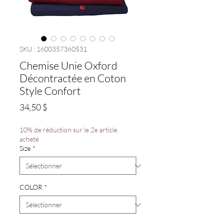
SKU : 1600357360531
Chemise Unie Oxford
Décontractée en Coton
Style Confort
Prix
34,50 $
10% de réduction sur le 2e article
acheté
Size
*
COLOR
*