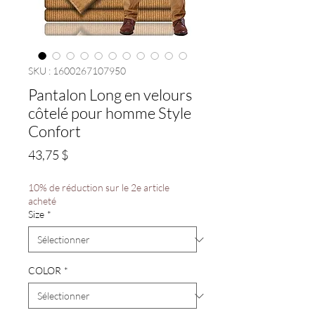
SKU : 1600267107950
Pantalon Long en velours
côtelé pour homme Style
Confort
Prix
43,75 $
10% de réduction sur le 2e article
acheté
Size
*
COLOR
*