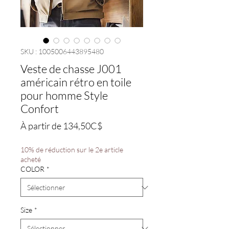
SKU : 1005006443895480
Veste de chasse J001
américain rétro en toile
pour homme Style
Confort
Prix
À partir de
134,50C$
promotionnel
10% de réduction sur le 2e article
acheté
COLOR
*
Size
*