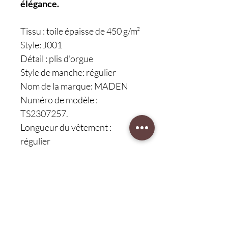
élégance.
Tissu : toile épaisse de 450 g/m²
Style: J001
Détail : plis d'orgue
Style de manche: régulier
Nom de la marque: MADEN
Numéro de modèle :
TS2307257.
Longueur du vêtement :
régulier
Style : Décontracté
Coton
Lieu d'origine : Chine
(continent)
Décoration : vintage
Saison Applicable: automne et