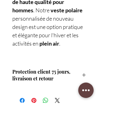
de haute qualité pour
hommes
. Notre
veste polaire
personnalisée de nouveau
design est une option pratique
et élégante pour l'hiver et les
activités en
plein air
.
Protection client 75 jours,
livraison et retour
Protégez-vous avec notre garantie de 75
jours pour une tranquillité d'esprit totale.
Livraison rapide et retours faciles pour une
expérience client sans souci.
CAD (C$)