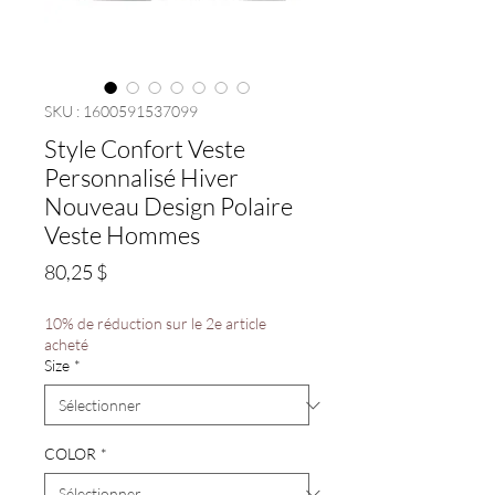
SKU : 1600591537099
Style Confort Veste
Personnalisé Hiver
Nouveau Design Polaire
Veste Hommes
Prix
80,25 $
10% de réduction sur le 2e article
acheté
Size
*
COLOR
*