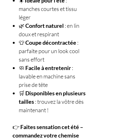
☀️
Idéale pour l’été
:
manches courtes et tissu
léger
🌿
Confort naturel
: en lin
doux et respirant
👕
Coupe décontractée
:
parfaite pour un look cool
sans effort
🧼
Facile à entretenir
:
lavable en machine sans
prise de tête
🛒
Disponibles en plusieurs
tailles
: trouvez la vôtre dès
maintenant !
👉
Faites sensation cet été –
commandez votre chemise