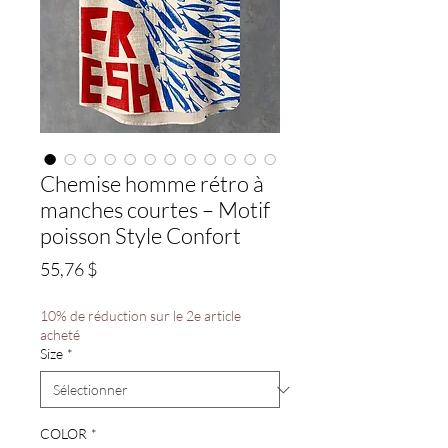
Chemise homme rétro à
manches courtes – Motif
poisson Style Confort
Prix
55,76 $
10% de réduction sur le 2e article
acheté
Size
*
COLOR
*