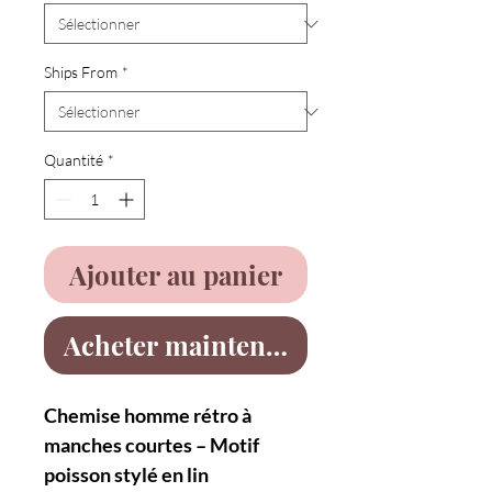
Ships From
*
Quantité
*
Ajouter au panier
Acheter maintenant
Chemise homme rétro à
manches courtes – Motif
poisson stylé en lin